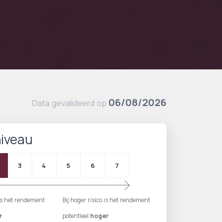
06/08/2026
Data gevalideerd op
niveau
3
4
5
6
7
o is het rendement
Bij hoger risico is het rendement
r
potentieel
hoger