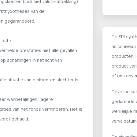
ngskosten (inclusief valuta-afdekking)
rkthypotheses van de
en gegarandeerd.
De SRI synth
 dat :
risiconiveau
vermelde prestaties niet alle gevallen
producten. H
p schattingen in het licht van
product verl
of ons onve
iële situatie van emittenten slechter is
Deze indicat
eer wanbetalingen, lagere
gedurende d
aties van het fonds verminderen. Het is
werkelijke r
wordt gehaald.
vervaldatum 
De classifica