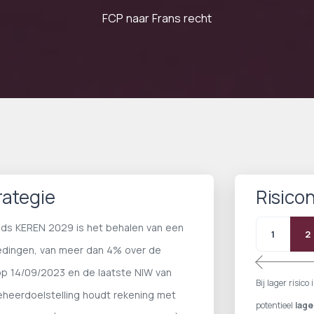
FCP naar Frans recht
rategie
Risico
nds KEREN 2029 is het behalen van een
1
2
oedingen, van meer dan 4% over de
op 14/09/2023 en de laatste NIW van
Bij lager risic
eerdoelstelling houdt rekening met
potentieel
lage