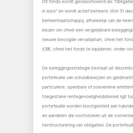
Dit fonds wordt geclassificeerd als "Obligat
in euro" en wordt actief beheerd. Vóór 31 d
beheermaatschappij, afhankelijk van de he
kiezen om ofwel een vergelijkbare beleggin
nieuwe beoogde vervaldatum, ofwel het fon
ICBE, ofwel het fonds te liquideren, onder 
De beleggingsstrategie bestaat uit discretio
portefeuille van schuldbewijzen en geldmar
particuliere, openbare of soevereine emitten
toegestane rentegevoeligheidsbereik ligt t
portefeuille worden blootgesteld aan hybride
en aandelen die voortvloeien uit de conversi
herstructurering van obligaties. De portefeui