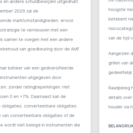
ies en andere schuldbewijzen uitgedrukt
hoogste risi
ecember 2029 zal de
betekent nie
ersende marktomstandigheden, ervoor
risicocatego
gsstrategie te vernieuwen met een
van de tijd 
ds samen te voegen met een andere
voorbehoud van goedkeuring door de AMF.
Aangezien d
grillen van 
nair beheer van een gediversifieerde
gedeeltelijk 
ktinstrumenten uitgegeven door
ten, zonder ratingbeperkingen. Het
Raadpleeg he
ussen 0 en +7%. Daarnaast kan de
details over
 obligaties, converteerbare obligaties
houder via 
e van converteerbare obligaties of de
lle wordt niet belegd in instrumenten die
BELANGRIJK