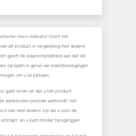
etische risico-indicator toont het
 van dit product in vergelijking met andere
et geeft de waarschijnlijkheid aan dat dit
ies zal lijden in geval van marktbewegingen
rmogen om u te betalen.
or gaat ervan uit dat u het product
e aanbevolen periode aanhoudt. Het
isico kan heel anders zijn als u vóór de
uitstapt, en u kunt minder terugkrijgen.
tie 1 is het laagste risiconiveau en 7 is het