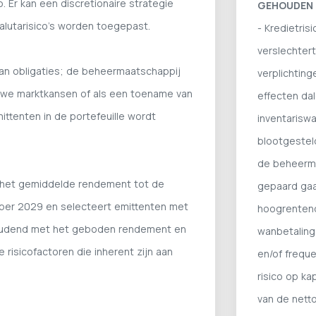
. Er kan een discretionaire strategie
GEHOUDEN I
alutarisico's worden toegepast.
- Kredietris
verslechtert
van obligaties; de beheermaatschappij
verplichtin
ieuwe marktkansen of als een toename van
effecten da
ittenten in de portefeuille wordt
inventariswa
blootgesteld
de beheerma
n het gemiddelde rendement tot de
gepaard gaa
mber 2029 en selecteert emittenten met
hoogrentend
houdend met het geboden rendement en
wanbetaling
 risicofactoren die inherent zijn aan
en/of frequ
risico op ka
van de netto