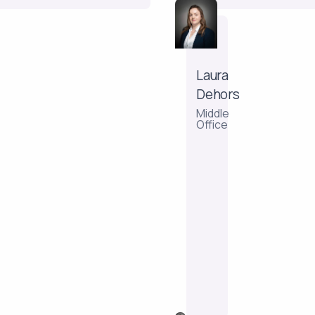
Laura
Dehors
Laura
Dehors
Middle
Middle
Office
Office
Na
een
aantal
back-
en
middleoffice-
ervaringen
in
vermogensbeheer