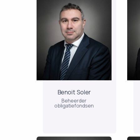
Benoit Soler
Beheerder
obligatiefondsen
Benoit start zijn carrière in
2002 bij AXA IM,
St
meerbepaald in het
in
domein van de fondsen
met een focus op
volatiliteitsarbitrage bij
be
Benoit Soler
aandelen / kredieten,
en
Beheerder
opkomende markten en
obligatiefondsen
hoogrentende effecten. In
T
2004...