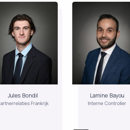
Jules Bondil
Lamine Bayo
artnerrelaties Frankrijk
Interne Controller
les is afgestudeerd aan
Lamine is 10 jaar mana
de Gardner-Webb
geweest bij een
iversity in de Verenigde
accountantskantoor en
Staten en is
sinds 2018 werkzaam b
rantwoordelijk voor het
Keren Finance op de
nitoren en ontwikkelen
afdeling interne contro
van relaties met
Afgestudeerd aan CES
Jules Bondil
Lamine Bayou
mogensbeheeradviseurs
ESG Analyst Certificat
artnerrelaties Frankrijk
Interne Controller
in Frankrijk.