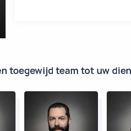
n toegewijd team tot uw die
Vincent
C
Schmidt