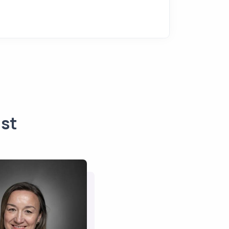
nst
hristelle
Dupuis