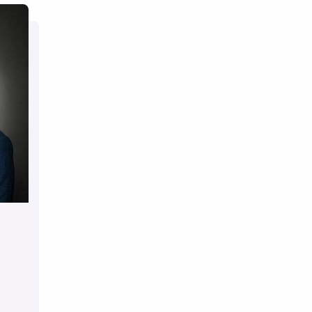
u
ger
 is
ij
le.
GA,
e.