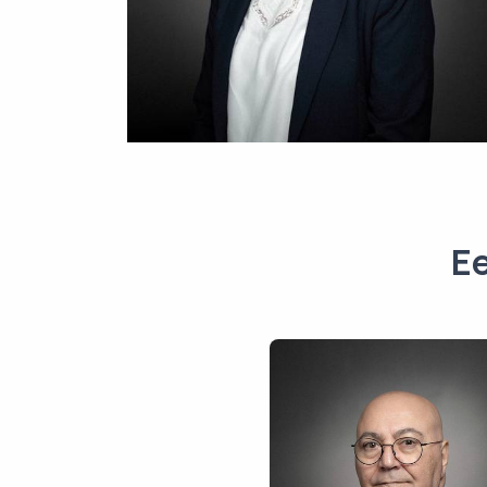
Ee
Raphaël
Elmaleh