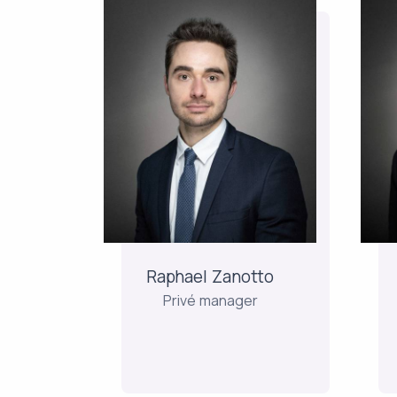
Raphael
Zanotto
Privé manager
Na gewerkt te hebben als
Be
assistent manager bij
Société Générale,
So
vervolgde Raphaël zijn
carrière als manager bij
Ri
BNP, eerst in Luxemburg
Raphael Zanotto
en vervolgens in Parijs.
Privé manager
Hij...