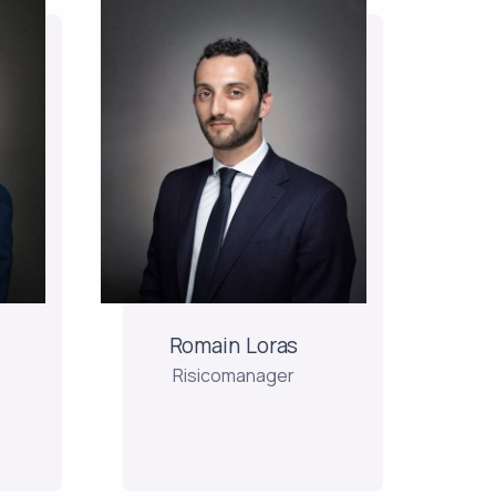
Romain Loras
Risicomanager
Na verschillende
professionele ervaringen
j
bij Amundi als Risk
Manager en Hedge Fund
Hij
Analyst bij Monaco Asset
Management, vervoegde
r
hij het Risk & Compliance
ren
Romain Loras
team bij Keren Finance. Hij
Risicomanager
is statisticus,...
et