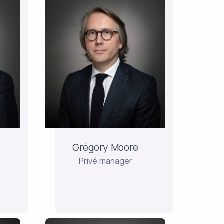
Grégory Moore
Privé manager
Na tien jaar bij Montségur
Finance staat hij nu in voor
ont
het beheer en de
up)
ontwikkeling van de
effectenrekeningen, de
nse
aandelenspaarplannen en
de
nce
Grégory Moore
levensverzekeringsmandaten
...
Privé manager
naar Frans en Luxemburgs
recht. Hij...