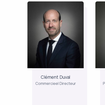
Clément Duval
Commercieel Directeur
P
Hij is verantwoordelijk voor
Ju
de opvolging en de
ontwikkeling van de
Un
relaties met de
vermogensbeheeradviseurs
ve
en hij was voordien
mo
verantwoordelijk voor de
Clément Duval
partnerrelaties bij
ver
Commercieel Directeur
P
Richelieu Finance. Hij is
afgestudeerd...