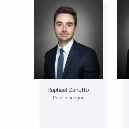
Raphael
Zanotto
Privé manager
Na gewerkt te hebben als
Be
assistent manager bij
Société Générale,
So
vervolgde Raphaël zijn
carrière als manager bij
Ri
BNP, eerst in Luxemburg
Raphael Zanotto
en vervolgens in Parijs.
Privé manager
Hij...