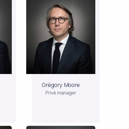
Grégory Moore
Privé manager
Na tien jaar bij Montségur
Finance staat hij nu in voor
ont
het beheer en de
up)
ontwikkeling van de
effectenrekeningen, de
nse
aandelenspaarplannen en
de
nce
Grégory Moore
levensverzekeringsmandaten
...
Privé manager
naar Frans en Luxemburgs
recht. Hij...