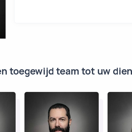
n toegewijd team tot uw die
Vincent
C
Schmidt