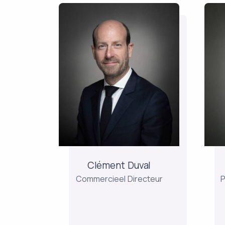
Clément Duval
Commercieel Directeur
P
Hij is verantwoordelijk voor
Ju
de opvolging en de
ontwikkeling van de
Un
relaties met de
vermogensbeheeradviseurs
ve
en hij was voordien
mo
verantwoordelijk voor de
Clément Duval
partnerrelaties bij
ver
Commercieel Directeur
P
Richelieu Finance. Hij is
afgestudeerd...