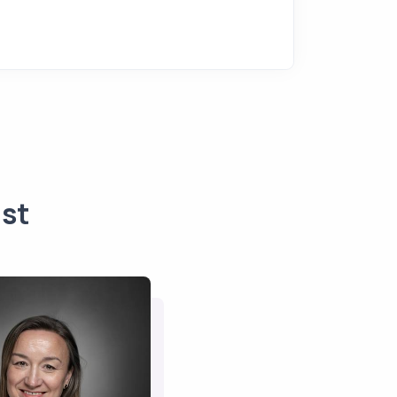
nst
hristelle
Dupuis