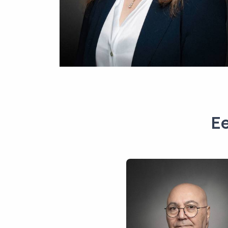
Ee
Raphaël
Elmaleh