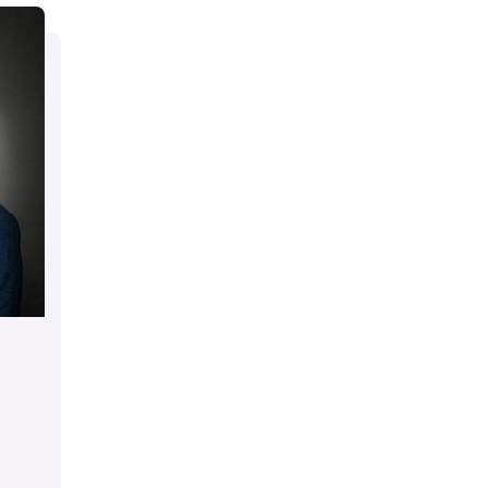
u
ger
 is
ij
le.
GA,
e.