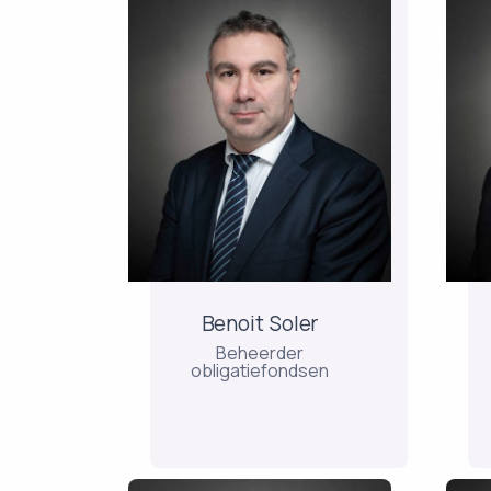
Benoit Soler
Beheerder
obligatiefondsen
Benoit start zijn carrière in
2002 bij AXA IM,
St
meerbepaald in het
in
domein van de fondsen
met een focus op
volatiliteitsarbitrage bij
be
Benoit Soler
aandelen / kredieten,
en
Beheerder
opkomende markten en
obligatiefondsen
hoogrentende effecten. In
T
2004...