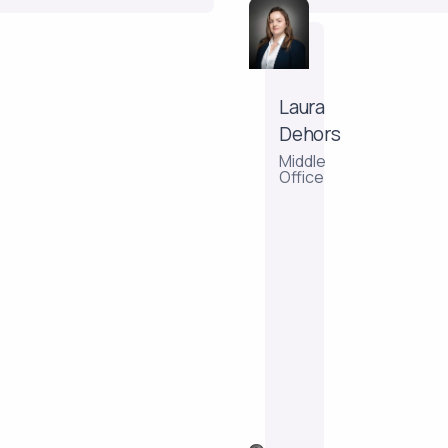
Laura
Dehors
Laura
Dehors
Middle
Middle
Office
Office
Na
een
aantal
back-
en
middleoffice-
ervaringen
in
vermogensbeheer