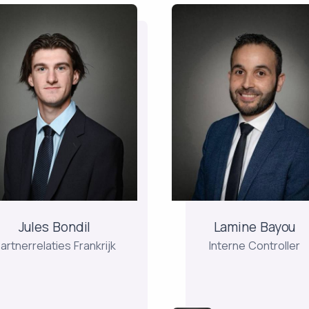
Jules Bondil
Lamine Bayo
artnerrelaties Frankrijk
Interne Controller
les is afgestudeerd aan
Lamine is 10 jaar mana
de Gardner-Webb
geweest bij een
iversity in de Verenigde
accountantskantoor en
Staten en is
sinds 2018 werkzaam b
rantwoordelijk voor het
Keren Finance op de
nitoren en ontwikkelen
afdeling interne contro
van relaties met
Afgestudeerd aan CES
Jules Bondil
Lamine Bayou
mogensbeheeradviseurs
ESG Analyst Certificat
artnerrelaties Frankrijk
Interne Controller
in Frankrijk.