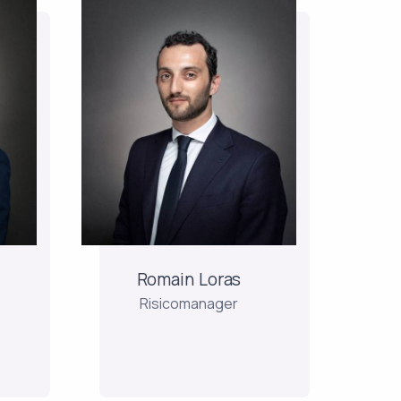
Romain Loras
Risicomanager
Na verschillende
professionele ervaringen
j
bij Amundi als Risk
Manager en Hedge Fund
Hij
Analyst bij Monaco Asset
Management, vervoegde
r
hij het Risk & Compliance
ren
Romain Loras
team bij Keren Finance. Hij
Risicomanager
is statisticus,...
et